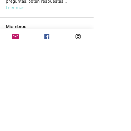
preguntas, obtén respuestas
...
Leer más
Miembros
Kevin Eladio Melo
Seguir
Lucas Anglés
Seguir
Victor Sambuesa
Seguir
SERGIO JUAN JORGE AYALA ARAYA
Seguir
Gussst
Seguir
Gussst
Ver todos los miembros (10)