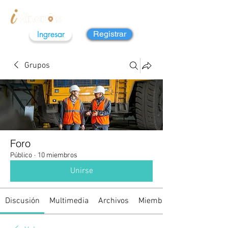
Ingresar
Registrar
Grupos
Foro
Público
·
10 miembros
Unirse
Discusión
Multimedia
Archivos
Miembros