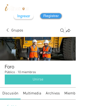
Ingresar
Registrar
Grupos
Foro
Público
·
10 miembros
Unirse
Discusión
Multimedia
Archivos
Miembros