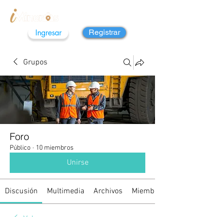
Ingresar
Registrar
Grupos
Foro
Público
·
10 miembros
Unirse
Discusión
Multimedia
Archivos
Miembros