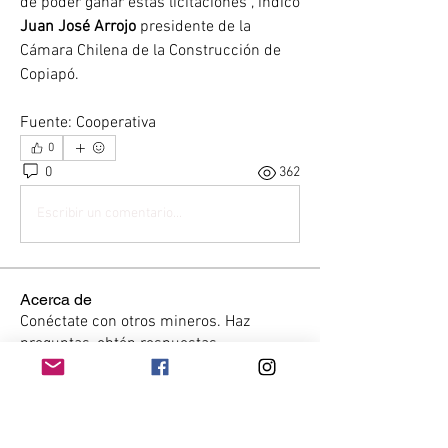
de poder ganar estas licitaciones”, indicó 
Juan José Arrojo
 presidente de la 
Cámara Chilena de la Construcción de 
Copiapó.
Fuente: Cooperativa
0
0
362
Escribir un comentario...
Acerca de
Conéctate con otros mineros. Haz
preguntas, obtén respuestas
...
Leer más
Miembros