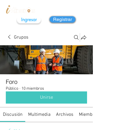
Ingresar
Registrar
Grupos
Foro
Público
·
10 miembros
Unirse
Discusión
Multimedia
Archivos
Miembros