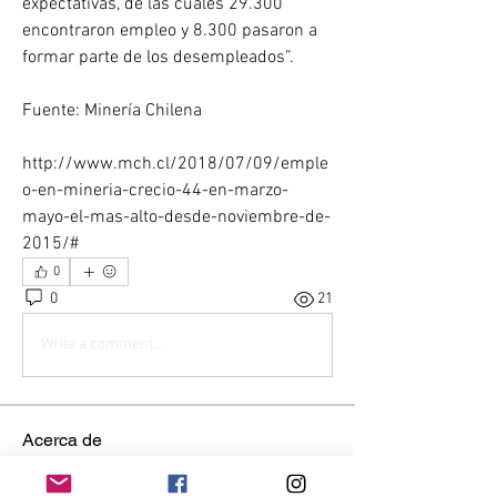
expectativas, de las cuales 29.300 
encontraron empleo y 8.300 pasaron a 
formar parte de los desempleados”.
Fuente: Minería Chilena
http://www.mch.cl/2018/07/09/emple
o-en-mineria-crecio-44-en-marzo-
mayo-el-mas-alto-desde-noviembre-de-
2015/# 
0
0
21
Write a comment...
Acerca de
Conéctate con otros mineros. Haz
preguntas, obtén respuestas
...