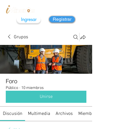
Ingresar
Registrar
Grupos
Foro
Público
·
10 miembros
Unirse
Discusión
Multimedia
Archivos
Miembros