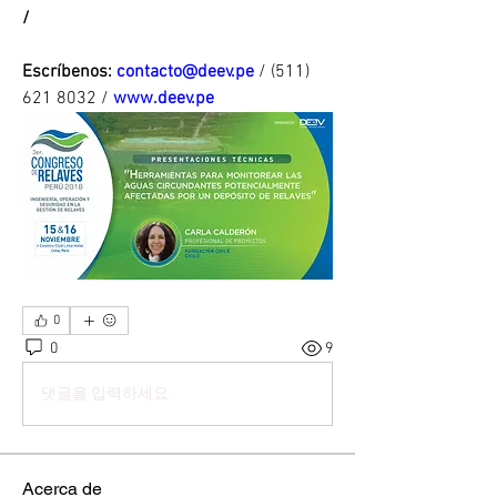
/
Escríbenos: 
contacto@deev.pe
 / (511) 
621 8032 / 
www.deev.pe
0
0
9
댓글을 입력하세요.
Acerca de