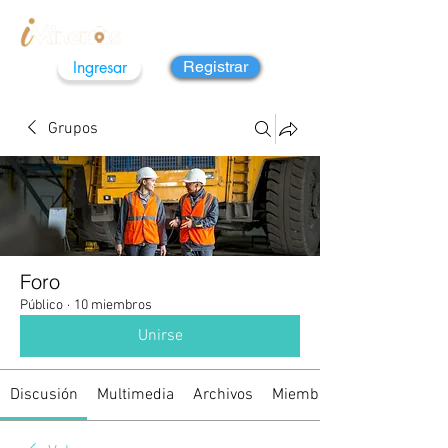
Ingresar
Registrar
Grupos
Foro
Público
·
10 miembros
Unirse
Discusión
Multimedia
Archivos
Miembros