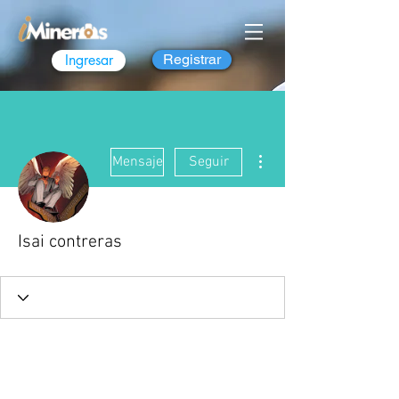
Ingresar
Registrar
Más acciones
Mensaje
Seguir
Isai contreras