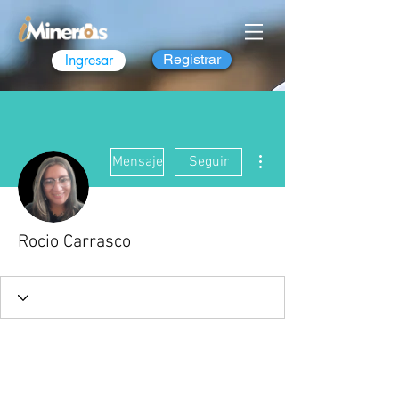
Ingresar
Registrar
Más acciones
Mensaje
Seguir
Rocio Carrasco