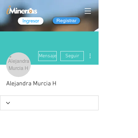
Ingresar
Registrar
Más acciones
Mensaje
Seguir
Alejandra Murcia H